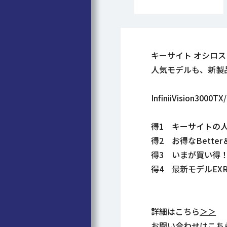
キーサイト オシロス
人気モデルも、新製
InfiniiVision
得1 キーサイトの
得2 お得なBette
得3 いまが買い得！E
得4 最新モデルE
詳細はこちら
＞＞
お問い合わせはこち