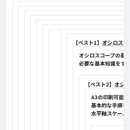
【ベスト1】
オシロスコ
オシロスコープの基
必要な基本知識をす
【ベスト2】
オシ
A3の印刷可能
基本的な手順を
水平軸スケール