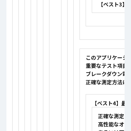
【ベスト3】
このアプリケーシ
重要なテスト項目
ブレークダウン電
正確な測定方法に
【ベスト4】
最
正確な測定に
高性能なオシ