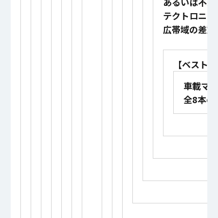
あるいは不適
テクトロニク
広帯域の差動
【ベスト5
車載マ
全8本の