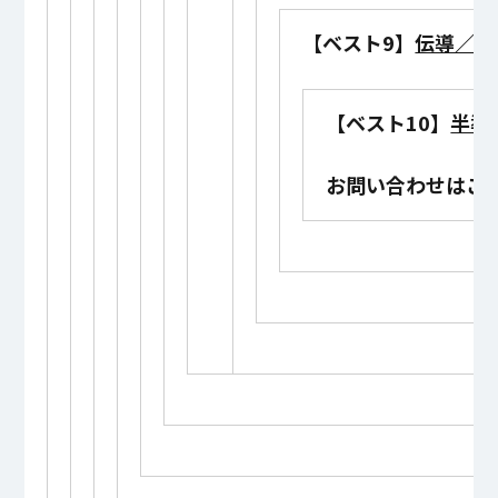
【ベスト9】
伝導／放
【ベスト10】
半導
お問い合わせはこ