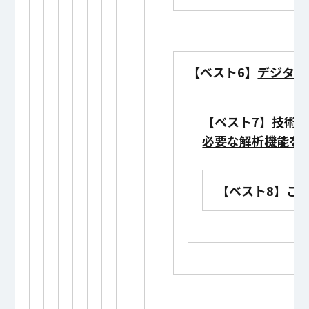
【ベスト6】
デジタル
【ベスト7】
技術
必要な解析機能を
【ベスト8】
こ