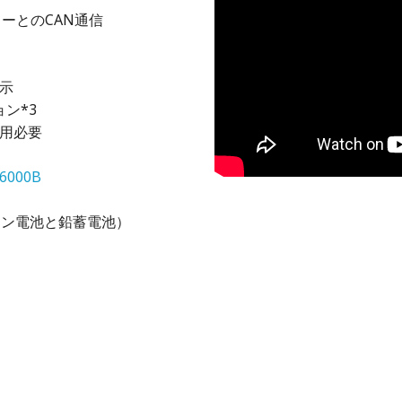
ーとのCAN通信
表示
ン*3
使用必要
T6000B
イオン電池と鉛蓄電池）