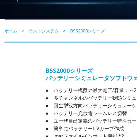
ホーム
>
テストシステム
> BSS2000シリーズ
BSS2000シリーズ
バッテリーシミュレータソフトウ
● バッテリー模擬の最大電圧/容量：～2250
● 多チャンネルのバッテリー状態シミ
● 回生型双方向バッテリーシミュレーシ
● バッテリー充放電シームレス切替
● ユーザ自己定義のバッテリー特性カ
● 簡単にバッテリーI-Vカーブ作成
● .matファイルインポート機能 *2