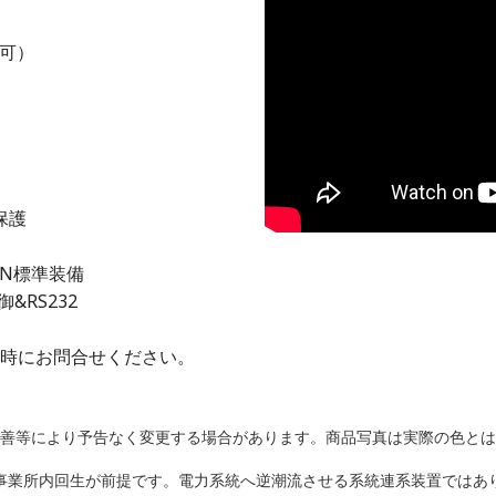
可）
生保護
AN標準装備
&RS232
運転時にお問合せください。
善等により予告なく変更する場合があります。商品写真は実際の色とは
事業所内回生が前提です。電力系統へ逆潮流させる系統連系装置ではあ