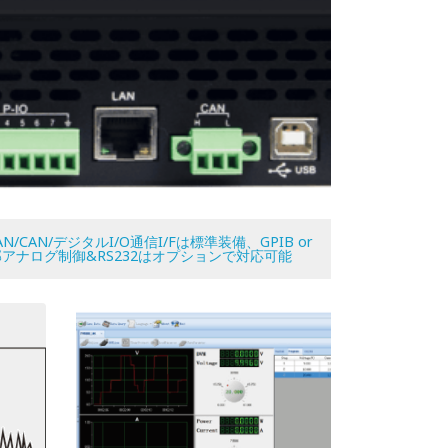
LAN/CAN/デジタルI/O通信I/Fは標準装備、GPIB or
アナログ制御&RS232はオプションで対応可能