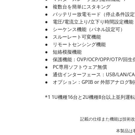
● 複数台を簡単にスタキング
● バッテリー放電モード（停止条件設定
● 電圧/電流立上り/立下り時間設定機能
● シーケンス機能（パネル設定可）
● スルーレート可変機能
● リモートセンシング機能
● 短絡模擬機能
● 保護機能：OVP/OCP/OPP/OTP/回
● PC専用ソフトウェア無償
● 通信インターフェース：USB/LAN/C
● オプション：GPIB or 外部アナログ制御
*1 1U機種16台と2U機種8台以上並列
記載の仕様また機能は技術改
本製品は