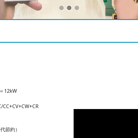
＝12kW
C/CC+CV+CW+CR
気代節約）