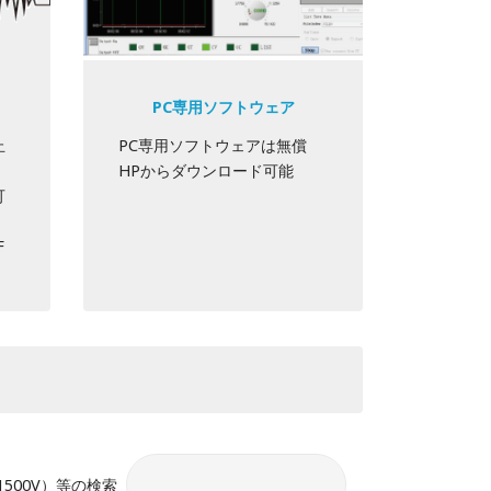
PC専用ソフトウェア
止
PC専用ソフトウェアは無償
、
HPからダウンロード可能
可
F
V/1500V）等の検索