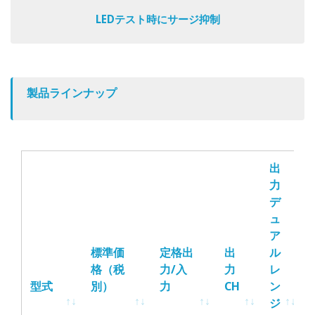
LEDテスト時にサージ抑制
製品ラインナップ
出
力
デ
ュ
ア
標準価
定格出
出
ル
格（税
力/入
力
レ
型式
別）
力
CH
ン
ジ