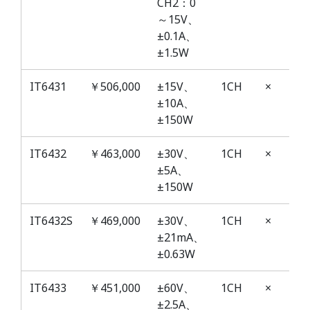
CH2：0
～15V、
±0.1A、
±1.5W
IT6431
￥506,000
±15V、
1CH
×
±10A、
±150W
IT6432
￥463,000
±30V、
1CH
×
±5A、
±150W
IT6432S
￥469,000
±30V、
1CH
×
±21mA、
±0.63W
IT6433
￥451,000
±60V、
1CH
×
±2.5A、