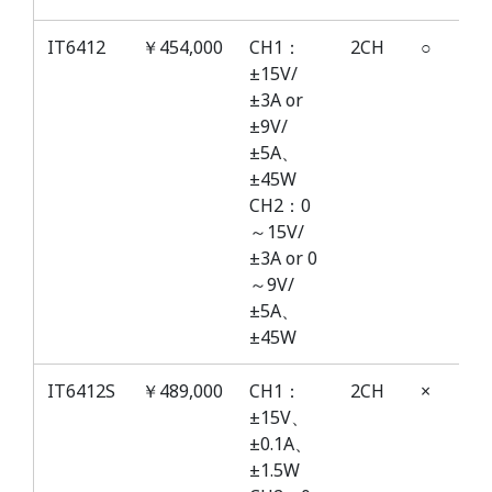
IT6412
￥454,000
CH1：
2CH
○
±15V/
±3A or
±9V/
±5A、
±45W
CH2：0
～15V/
±3A or 0
～9V/
±5A、
±45W
IT6412S
￥489,000
CH1：
2CH
×
±15V、
±0.1A、
±1.5W