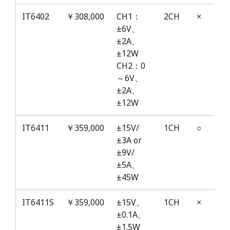
型式
標準価
定格出
出
出
IT6402
￥308,000
CH1：
2CH
×
格（税
力/入
力
力
±6V、
別）
力
CH
デ
±2A、
ュ
±12W
ア
CH2：0
ル
～6V、
レ
±2A、
ン
±12W
ジ
IT6411
￥359,000
±15V/
1CH
○
±3A or
±9V/
±5A、
±45W
IT6411S
￥359,000
±15V、
1CH
×
±0.1A、
±1.5W