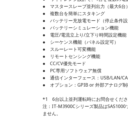
● マスタースレーブ並列出力（最大6台）
● 複数台を簡単にスタキング
● バッテリー充放電モード（停止条件設
● バッテリーシミュレーション機能
● 電圧/電流立上り/立下り時間設定機能
● シーケンス機能（パネル設定可）
● スルーレート可変機能
● リモートセンシング機能
● CC/CV優先モード
● PC専用ソフトウェア無償
● 通信インターフェース：USB/LAN/C
● オプション：GPIB or 外部アナログ制御
*1 6台以上並列運転時にお問合せくだ
注：IT-M3900Cシリーズ製品はSAS10
ません。