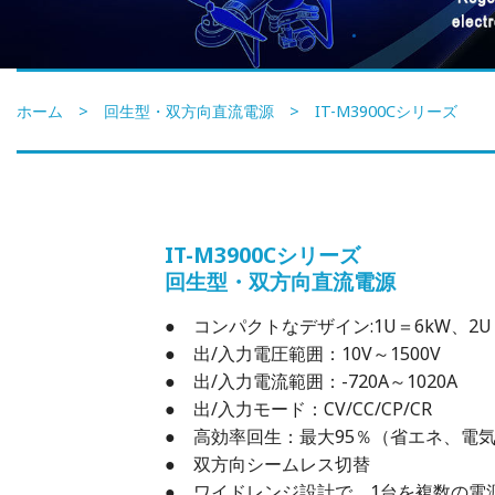
ホーム
>
回生型・双方向直流電源
> IT-M3900Cシリーズ
IT-M3900Cシリーズ
回生型・双方向直流電源
● コンパクトなデザイン:1U＝6kW、2U
● 出/入力電圧範囲：10V～1500V
● 出/入力電流範囲：-720A～1020A
● 出/入力モード：CV/CC/CP/CR
● 高効率回生：最大95％（省エネ、電
● 双方向シームレス切替
● ワイドレンジ設計で、1台を複数の電