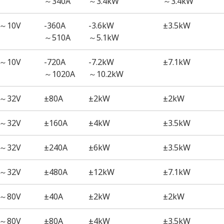
～340A
～3.4kW
～3.4kW
～10V
-360A
-3.6kW
±3.5kW
～510A
～5.1kW
～10V
-720A
-7.2kW
±7.1kW
～1020A
～10.2kW
～32V
±80A
±2kW
±2kW
～32V
±160A
±4kW
±3.5kW
～32V
±240A
±6kW
±3.5kW
～32V
±480A
±12kW
±7.1kW
～80V
±40A
±2kW
±2kW
～80V
±80A
±4kW
±3.5kW