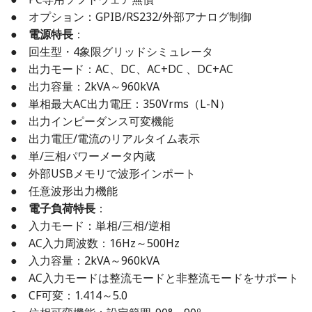
● オプション：GPIB/RS232/外部アナログ制御
●
電源特長
：
● 回生型・4象限グリッドシミュレータ
● 出力モード：AC、DC、AC+DC 、DC+AC
● 出力容量：2kVA～960kVA
● 単相最大AC出力電圧：350Vrms（L-N）
● 出力インピーダンス可変機能
● 出力電圧/電流のリアルタイム表示
● 単/三相パワーメータ内蔵
● 外部USBメモリで波形インポート
● 任意波形出力機能
●
電子負荷特長
：
● 入力モード：単相/三相/逆相
● AC入力周波数：16Hz～500Hz
● 入力容量：2kVA～960kVA
● AC入力モードは整流モードと非整流モードをサポート
● CF可変：1.414～5.0