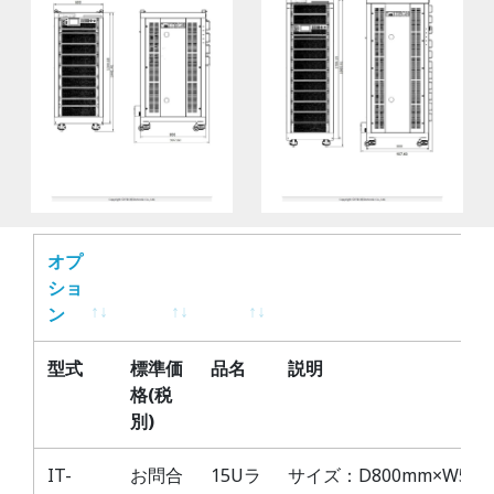
オプ
ショ
ン
オプ
型式
標準価
品名
説明
ショ
格(税
ン
別)
IT-
お問合
15Uラ
サイズ：D800mm×W550