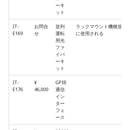
ーキ
ット
IT-
お問合
並列
ラックマウント機種並列
E169
せ
運転
に使用される
用光
ファ
イバ
ーキ
ット
IT-
¥
GPIB
E176
46,000
通信
イン
ター
フェ
ース