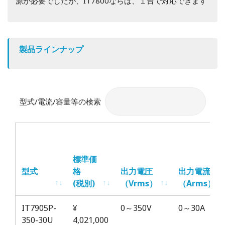
源が必要でしたが、IT7800ならば、１台で対応できます
製品ラインナップ
型式/電流/容量等の検索
標準価
型式
格
出力電圧
出力電流
(税別)
（Vrms）
（
Arms
）
型式
標準価
出力電圧
出力電流
IT7905P-
¥
0～350V
0～30A
格
（Vrms）
（
Arms
）
350-30U
4,021,000