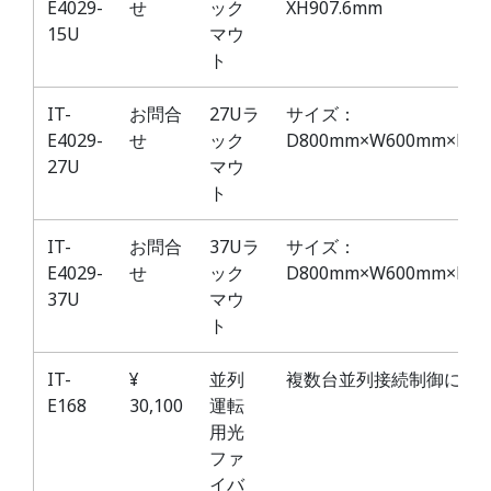
E4029-
せ
ック
XH907.6mm
15U
マウ
ト
IT-
お問合
27Uラ
サイズ：
E4029-
せ
ック
D800mm×W600mm×H13
27U
マウ
ト
IT-
お問合
37Uラ
サイズ：
E4029-
せ
ック
D800mm×W600mm×H17
37U
マウ
ト
IT-
¥
並列
複数台並列接続制御に使
E168
30,100
運転
用光
ファ
イバ