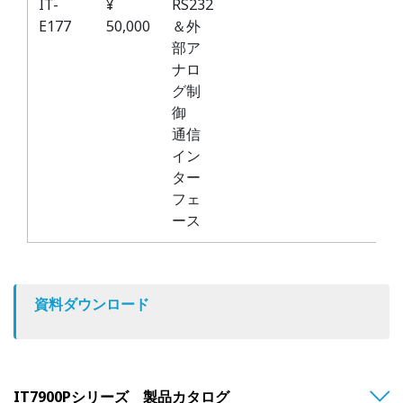
IT-
¥
RS232
E177
50,000
＆外
部ア
ナロ
グ制
御
通信
イン
ター
フェ
ース
資料ダウンロード
IT7900Pシリーズ 製品カタログ