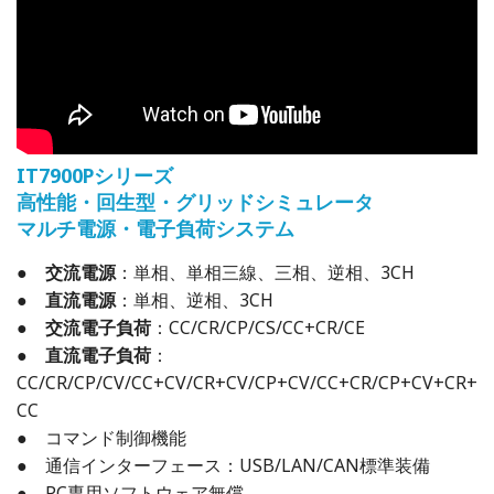
IT7900Pシリーズ
高性能・回生型・
グリッドシミュレータ
マルチ電源・電子負荷システム
●
交流電源
：単相、単相三線、三相、逆相、3CH
●
直流電源
：単相、逆相、3CH
●
交流電子負荷
：CC/CR/CP/CS/CC+CR/CE
●
直流電子負荷
：
CC/CR/CP/CV/CC+CV/CR+CV/CP+CV/CC+CR/CP+CV+CR+
CC
● コマンド制御機能
● 通信インターフェース：USB/LAN/CAN標準装備
● PC専用ソフトウェア無償