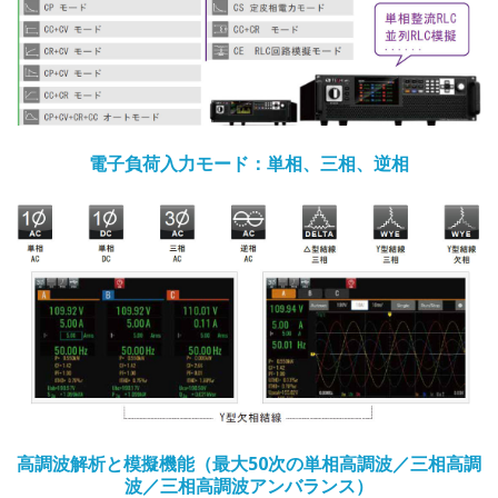
電子負荷入力モード：単相、三相、逆相
高調波解析と模擬機能（最大50次の単相高調波／三相高調
波／三相高調波アンバランス）