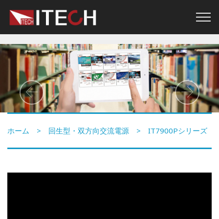
Previous
Nex
ホーム
>
回生型・双方向交流電源
> IT7900Pシリーズ