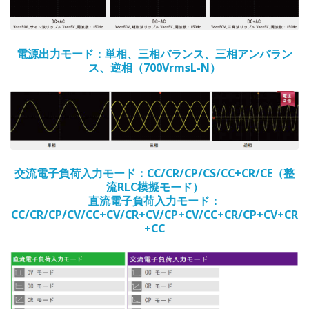
電源出力モード：単相、三相バランス、三相アンバラン
ス、逆相（700VrmsL-N）
交流電子負荷入力モード：CC/CR/CP/CS/CC+CR/CE（整
流RLC模擬モード）
直流電子負荷入力モード：
CC/CR/CP/CV/CC+CV/CR+CV/CP+CV/CC+CR/CP+CV+CR
+CC