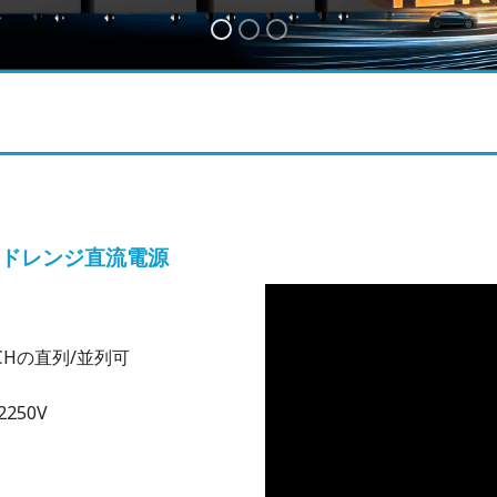
ワイドレンジ直流電源
CHの直列/並列可
2250V