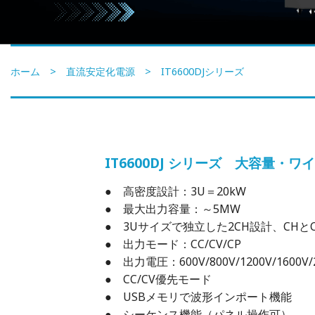
ホーム
>
直流安定化電源
> IT6600DJシリーズ
IT6600DJ シリーズ 大容量・
● 高密度設計：3U＝20kW
● 最大出力容量：～5MW
● 3Uサイズで独立した2CH設計、CHと
● 出力モード：CC/CV/CP
● 出力電圧：600V/800V/1200V/1600V/
● CC/CV優先モード
● USBメモリで波形インポート機能
● シーケンス機能（パネル操作可）